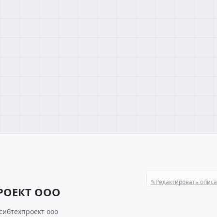
✎
Редактировать опис
РОЕКТ ООО
сибтехпроект ооо