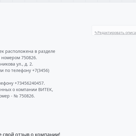
✎
Редактировать опис
ек расположена в разделе
д номером 750826.
икова ул., д. 2.
и по телефону +7(3456)
ефону +73456240457.
анных о компании ВИТЕК,
омер - № 750826.
е свой отзыв о компании!